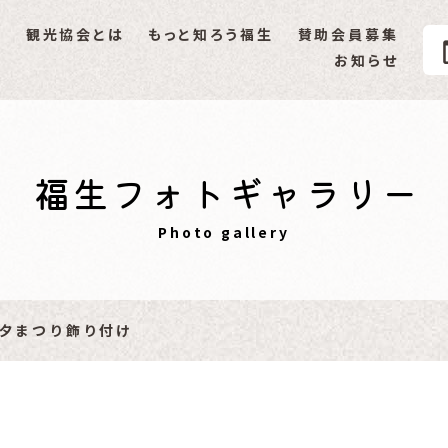
P
観光協会とは
もっと知ろう福生
賛助会員募集
生市観光協会
お知らせ
福生ミニ辞典
伝統･文化
創作民話
福生フォトギャラリー
文化財
Photo gallery
国際性･イベント
自然･景観
七夕まつり飾り付け
イベントギャラリー
その他