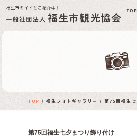
福生市のイイとこ紹介中！
TO
福
TOP
福生フォトギャラリー
第75回福生
第75回福生七夕まつり飾り付け