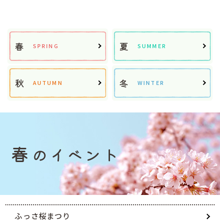
春
夏
SPRING
SUMMER
秋
冬
AUTUMN
WINTER
春
のイベント
ふっさ桜まつり