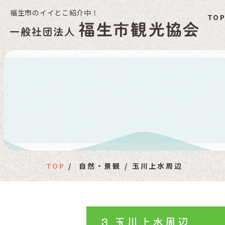
福生市のイイとこ紹介中！
TO
福
TOP
自然・景観
玉川上水周辺
3.玉川上水周辺