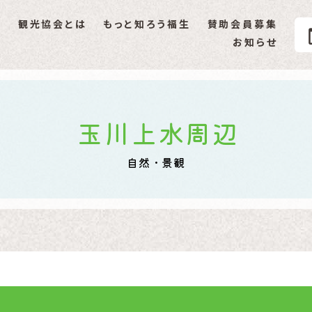
P
観光協会とは
もっと知ろう福生
賛助会員募集
生市観光協会
お知らせ
福生ミニ辞典
伝統･文化
創作民話
玉川上水周辺
文化財
自然・景観
国際性･イベント
自然･景観
イベントギャラリー
その他