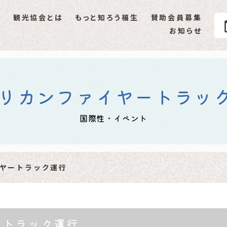
P
観光協会とは
もっと知ろう福生
賛助会員募集
生市観光協会
お知らせ
福生ミニ辞典
伝統･文化
創作民話
リカンファイヤートラッ
文化財
国際性・イベント
国際性･イベント
自然･景観
ヤートラック運行
イベントギャラリー
その他
ートラック運行