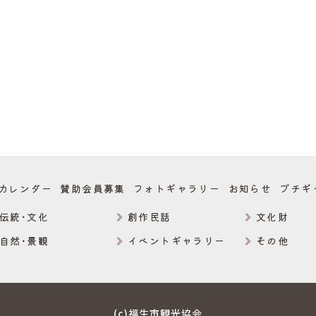
カレンダー
賛助会員募集
フォトギャラリー
お知らせ
プチギ
伝統･文化
創作民話
文化財
自然･景観
イベントギャラリー
その他
(c)福生市観光協会