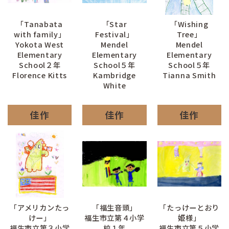
「Tanabata
「Star
「Wishing
with family」
Festival」
Tree」
Yokota West
Mendel
Mendel
Elementary
Elementary
Elementary
School２年
School５年
School５年
Florence Kitts
Kambridge
Tianna Smith
White
佳作
佳作
佳作
「アメリカンたっ
「福生音頭」
「たっけーとおり
けー」
福生市立第４小学
姫様」
福生市立第３小学
校１年
福生市立第５小学