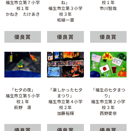
福生市立第７小学
ね」
校１年
校１年
福生市立第３小学
市川智哉
かねき たけあき
校３年
柘植一葉
優良賞
優良賞
優良賞
「七夕の夜」
「楽しかった七夕
「福生の七夕まつ
福生市立第５小学
まつり」
り」
校１年
福生市立第４小学
福生市立第２小学
萩野 凛
校２年
校３年
加藤裕輝
西野愛奈
優良賞
優良賞
優良賞