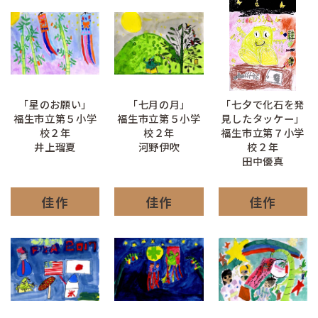
「星のお願い」
「七月の月」
「七夕で化石を発
福生市立第５小学
福生市立第５小学
見したタッケー」
校２年
校２年
福生市立第７小学
井上瑠夏
河野伊吹
校２年
田中優真
佳作
佳作
佳作