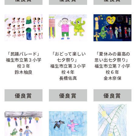
「民踊パレード」
「おどって楽しい
「夏休みの最高の
福生市立第３小学
七夕祭り」
思い出七夕祭り」
校３年
福生市立第３小学
福生市立第７小学
鈴木柚良
校４年
校６年
長橋佑真
金木奈保
優良賞
優良賞
優良賞