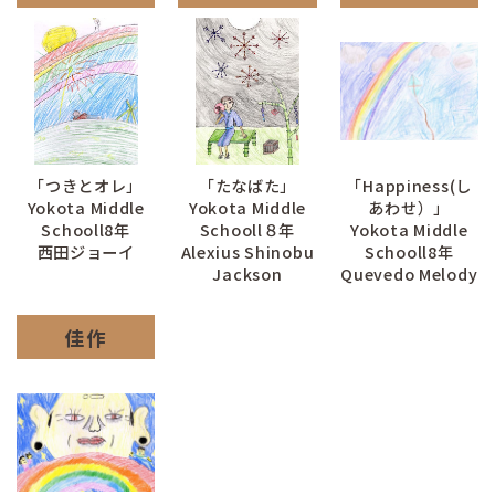
「つきとオレ」
「たなばた」
「Happiness(し
Yokota Middle
Yokota Middle
あわせ）」
Schooll8年
Schooll８年
Yokota Middle
西田ジョーイ
Alexius Shinobu
Schooll8年
Jackson
Quevedo Melody
佳作