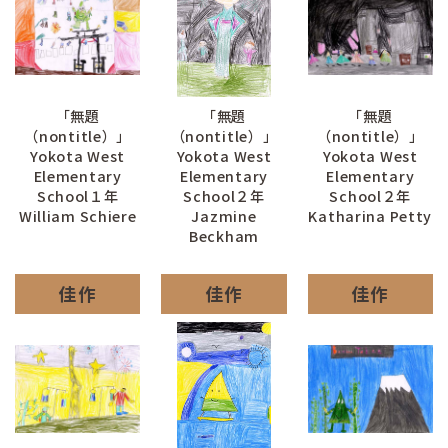
「無題
「無題
「無題
（nontitle）」
（nontitle）」
（nontitle）」
Yokota West
Yokota West
Yokota West
Elementary
Elementary
Elementary
School１年
School２年
School２年
William Schiere
Jazmine
Katharina Petty
Beckham
佳作
佳作
佳作