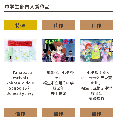
中学生部門入賞作品
特選
佳作
佳作
「Tanabata
「織姫と、七夕祭
「七夕祭！たっ
Festival」
を」
けー☆☆と見た天
Yokota Middle
福生市立第３中学
の川」
Schooll６年
校２年
福生市立第２中学
Jones Sydney
井上祐菜
校３年
遠藤駿作
佳作
佳作
佳作