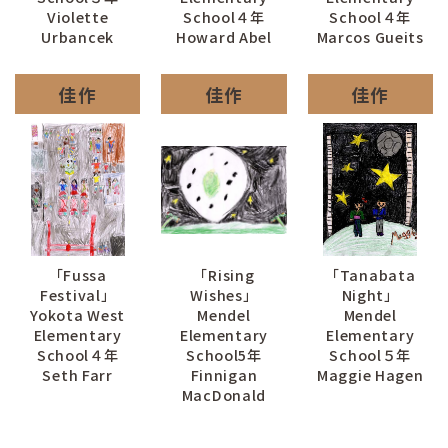
Violette
School４年
School４年
Urbancek
Howard Abel
Marcos Gueits
佳作
佳作
佳作
「Fussa
「Rising
「Tanabata
Festival」
Wishes」
Night」
Yokota West
Mendel
Mendel
Elementary
Elementary
Elementary
School４年
School5年
School５年
Seth Farr
Finnigan
Maggie Hagen
MacDonald