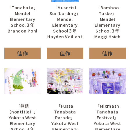
「Tanabata」
「Musccist
「Bamboo
Mendel
Surfbording」
Takke」
Elementary
Mendel
Mendel
School３年
Elementary
Elementary
Brandon Pohl
School３年
School３年
Hayden Vaillant
Maggi Hsieh
佳作
佳作
佳作
「無題
「Fussa
「Mixmash
（nontitle）」
Tanabata
Tanabata
Yokota West
Parade」
Festival」
Elementary
Yokota West
Yokota West
School３年
Elementary
Elementary