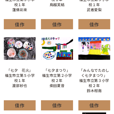
校１年
鳥越芙結
校１年
蓮佛彩来
武者愛梨
佳作
佳作
佳作
「七夕 花火」
「七夕まつり」
「みんなでたのし
福生市立第５小学
福生市立第２小学
く七夕まつり」
校１年
校２年
福生市立第３小学
渡部紗也
柴田夏音
校２年
鈴木柑南
佳作
佳作
佳作