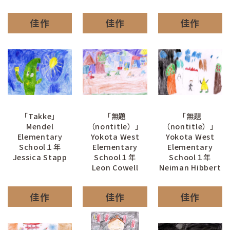
佳作
佳作
佳作
「Takke」
「無題
「無題
Mendel
（nontitle）」
（nontitle）」
Elementary
Yokota West
Yokota West
School１年
Elementary
Elementary
Jessica Stapp
School１年
School１年
Leon Cowell
Neiman Hibbert
佳作
佳作
佳作