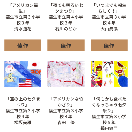
「アメリカン福
「夜でも明るい七
「いつまでも福生
生」
夕まつり」
らしく！」
福生市立第３小学
福生市立第４小学
福生市立第３小学
校３年
校３年
校４年
清水遙花
石川のどか
大山眞凛
佳作
佳作
佳作
「空の上の七夕ま
「アメリカンな竹
「何もかも食べた
つり」
かざり」
くなっちゃう七夕
福生市立第３小学
福生市立第３小学
祭り」
校４年
校４年
福生市立第３小学
松坂美雅
森田 優
校５年
縄田優亜