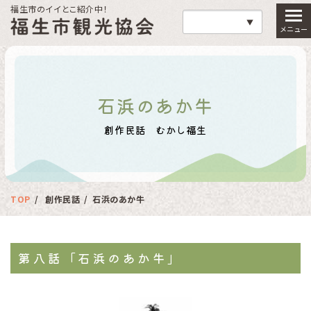
福生市のイイとこ紹介中！
福生市観光協会
石浜のあか牛
創作民話 むかし福生
TOP
創作民話
石浜のあか牛
第八話「石浜のあか牛」