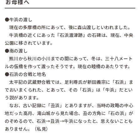
お母様へ
●牛浜の渡し
現在の多摩橋の所にあって、後に森山渡しといわれました。
牛浜橋の近くにあった『石浜渡津跡』の石碑は、現在、中央
公園に移されています。
●南の渡し
熊川から秋川の小川までの間にあって、冬は、三十八メート
ルの仮橋を作って渡ったそうです。現在の睦橋のあたりです。
●石浜の合戦と地名
太平記の武蔵野合戦では、足利尊氏が新田義宗に「石浜」ま
でおいまくられた、とあって、その「石浜」は「牛浜」だとい
う説があります。
なお、古い記録に「丑浜」とありますが、当時の政略の中心
地だった高月、滝山城から見た場合、丑の方角に「石の浜」が
のぞめるので、石浜→丑浜→牛浜になったと、思えないことも
ありません。（私見）